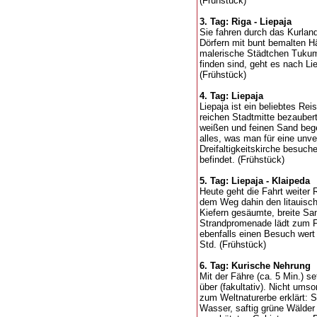
(Frühstück)
3. Tag: Riga - Liepaja
Sie fahren durch das Kurland
Dörfern mit bunt bemalten H
malerische Städtchen Tukum
finden sind, geht es nach Li
(Frühstück)
4. Tag: Liepaja
Liepaja ist ein beliebtes Rei
reichen Stadtmitte bezauber
weißen und feinen Sand begei
alles, was man für eine unve
Dreifaltigkeitskirche besuch
befindet. (Frühstück)
5. Tag: Liepaja - Klaipeda
Heute geht die Fahrt weiter 
dem Weg dahin den litauisc
Kiefern gesäumte, breite San
Strandpromenade lädt zum Fl
ebenfalls einen Besuch wert 
Std. (Frühstück)
6. Tag: Kurische Nehrung
Mit der Fähre (ca. 5 Min.) 
über (fakultativ). Nicht um
zum Weltnaturerbe erklärt: 
Wasser, saftig grüne Wälder