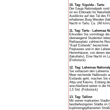
10. Tag: Sigulda - Tartu
Der Gauja Nationalpark run
ist ein Eldorado für Naturli
Ausblicke auf das Tal des Fl
erhaltenen Burg Wenden (fakul
Nacht in Tartu. Ca. 240 km/c
11. Tag: Tartu - Lahemaa N
Erkunden Sie vormittags die 
überwiegend Studenten leben
Rathausplatz zahlreiche Res
"Kopf Estlands" bezeichnet. 
Peipusees und in den Laheema
Herrenhäuser, von denen da
(fakultativ). Eine Nacht im 
(Frühstück)
12. Tag: Lahemaa Nationalp
Sie verlassen den Laheema N
Meer reichende Halbinseln u
Estlands geht, machen Sie e
Altja und Käsmu. Entlang de
anschließend weiter in die Ha
1,5 Std. (Frühstück)
13. Tag: Tallinn
Mit seiner markanten Stadtma
bestbefestigsten Städte im O
kopfsteingepflasterten Stra