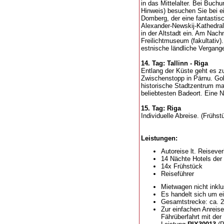
in das Mittelalter. Bei Buch
Hinweis) besuchen Sie bei e
Domberg, der eine fantastisc
Alexander-Newskij-Kathedr
in der Altstadt ein. Am Nach
Freilichtmuseum (fakultativ)
estnische ländliche Vergang
14. Tag: Tallinn - Riga
Entlang der Küste geht es z
Zwischenstopp in Pärnu. Gol
historische Stadtzentrum ma
beliebtesten Badeort. Eine N
15. Tag: Riga
Individuelle Abreise. (Frühst
Leistungen:
Autoreise lt. Reisever
14 Nächte Hotels der
14x Frühstück
Reiseführer
Mietwagen nicht inklu
Es handelt sich um ei
Gesamtstrecke:
ca. 
Zur einfachen Anreis
Fährüberfahrt mit de