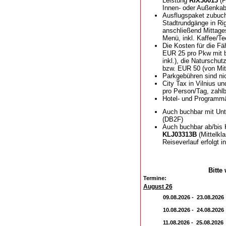
Leistung
RIX30013
(P
Innen- oder Außenkab
Ausflugspaket zubuc
Stadtrundgänge in Riga
anschließend Mittages
Menü, inkl. Kaffee/Te
Die Kosten für die Fä
EUR 25 pro Pkw mit bi
inkl.), die Naturschu
bzw. EUR 50 (von Mit
Parkgebühren sind nic
City Tax in Vilnius u
pro Person/Tag, zahlb
Hotel- und Programmä
Auch buchbar mit Unt
(DB2F)
Auch buchbar ab/bis 
KLJ03313B
(Mittelkl
Reiseverlauf erfolgt i
Bitte
Termine:
August 26
09.08.2026 - 23.08.2026
10.08.2026 - 24.08.2026
11.08.2026 - 25.08.2026