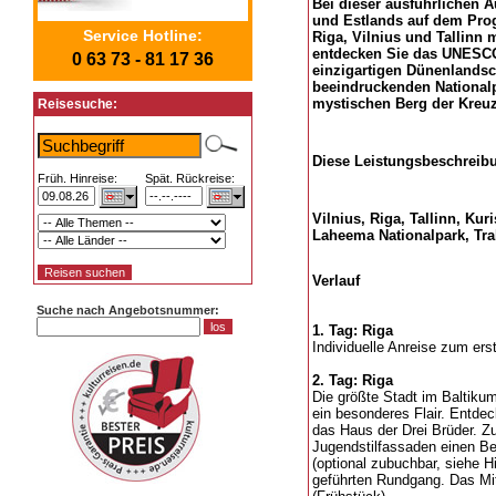
Bei dieser ausführlichen A
und Estlands auf dem Prog
Service Hotline:
Riga, Vilnius und Tallinn
entdecken Sie das UNESCO
0 63 73 - 81 17 36
einzigartigen Dünenlandsch
beeindruckenden National
mystischen Berg der Kreuz
Reisesuche:
Diese Leistungsbeschreibun
Früh. Hinreise:
Spät. Rückreise:
Vilnius, Riga, Tallinn, Ku
Laheema Nationalpark, Tra
Verlauf
Suche nach Angebotsnummer:
1. Tag: Riga
Individuelle Anreise zum ers
2. Tag: Riga
Die größte Stadt im Baltikum
ein besonderes Flair. Entde
das Haus der Drei Brüder. Zu
Jugendstilfassaden einen B
(optional zubuchbar, siehe H
geführten Rundgang. Das Mitt