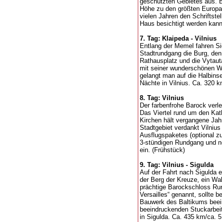
geschützten Gebietes aus. 
Höhe zu den größten Europas
vielen Jahren den Schriftst
Haus besichtigt werden kann 
7. Tag: Klaipeda - Vilnius
Entlang der Memel fahren Si
Stadtrundgang die Burg, de
Rathausplatz und die Vytauta
mit seiner wunderschönen Wa
gelangt man auf die Halbinsel
Nächte in Vilnius. Ca. 320 k
8. Tag: Vilnius
Der farbenfrohe Barock verle
Das Viertel rund um den Kat
Kirchen hält vergangene Jahr
Stadtgebiet verdankt Vilni
Ausflugspaketes (optional z
3-stündigen Rundgang und ne
ein. (Frühstück)
9. Tag: Vilnius - Sigulda
Auf der Fahrt nach Sigulda em
der Berg der Kreuze, ein Wa
prächtige Barockschloss Rund
Versailles“ genannt, sollte b
Bauwerk des Baltikums beei
beeindruckenden Stuckarbei
in Sigulda. Ca. 435 km/ca. 5