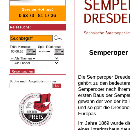
Service Hotline:
0 63 73 - 81 17 36
Reisesuche:
Früh. Hinreise:
Spät. Rückreise:
Semperoper 
Die Semperoper Dresde
Suche nach Angebotsnummer:
gehört zu den bedeuten
Semperoper nach ihrem 
ersten Baus der Sempero
gewann der von der ita
und so galt die Dresdne
Europas.
Im Jahre 1869 wurde di
eines Interimsbaus dau