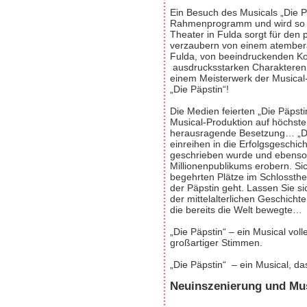
Ein Besuch des Musicals „Die Päp
Rahmenprogramm und wird so z
Theater in Fulda sorgt für de
verzaubern von einem atember
Fulda, von beeindruckenden Ko
ausdrucksstarken Charakteren 
einem Meisterwerk der Musical-
„Die Päpstin“!
Die Medien feierten „Die Päpstin
Musical-Produktion auf höchstem
herausragende Besetzung… „Die
einreihen in die Erfolgsgeschic
geschrieben wurde und ebenso 
Millionenpublikums erobern. Si
begehrten Plätze im Schlossthe
der Päpstin geht. Lassen Sie s
der mittelalterlichen Geschicht
die bereits die Welt bewegte…
„Die Päpstin“ – ein Musical volle
großartiger Stimmen.
„Die Päpstin“ – ein Musical, da
Neuinszenierung und Mu