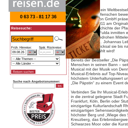
„
Die Päpstin
“ – ein Weltbestse
Service Hotline:
Buch Millionen Menschen bewegt
0 63 73 - 81 17 36
Musicalproduktion GmbH präsent
Weltpremiere 2011 am Originals
ergreifende Geschichte der Pfa
Reisesuche:
anno Domini in Fulda inmitten e
und Barbaren bedrohen Mittel
zählt nur wenig… Johannas L
so führt das Schicksal sie bis 
Früh. Hinreise:
Spät. Rückreise:
zum Papst gewählt wird!
Bereits der Bestseller „Die Päp
Menschen in seinen Bann – seit
Musical mit der Musik von Denn
Musical-Erlebnis auf Top-Niveau
höchstem Unterhaltungswert un
Suche nach Angebotsnummer:
„Die Päpstin“ zu einem Event de
Verbinden Sie Ihr Musical-Erleb
in die zentral gelegene Stadt F
Frankfurt, Köln, Berlin oder St
einzigartige Kulturlandschaft 
einzigartigen Sehenswürdigkei
höchster Berg und „Wiege des Se
Kreuzberg, das Erlebnisbergwe
Schwarzes Moor oder die Kurs