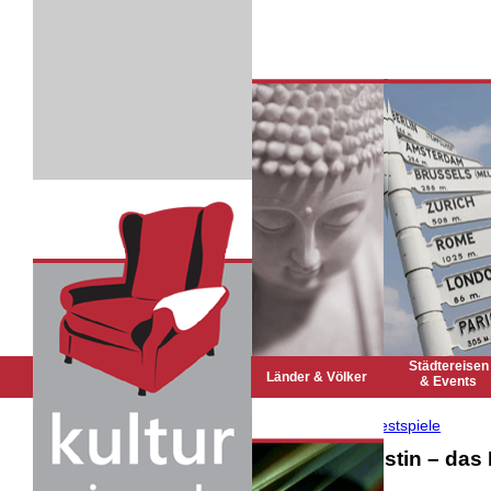
Städtereisen
Home
Länder & Völker
& Events
Rückruf Service
Kontakt
Die Päpstin – das 