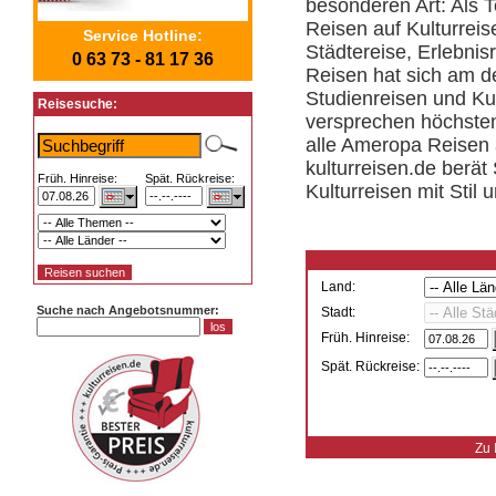
besonderen Art: Als 
Reisen auf Kulturreis
Service Hotline:
Städtereise, Erlebni
0 63 73 - 81 17 36
Reisen hat sich am d
Studienreisen und Kul
Reisesuche:
versprechen höchsten
alle Ameropa Reisen 
kulturreisen.de berä
Früh. Hinreise:
Spät. Rückreise:
Kulturreisen mit Stil 
Land:
Suche nach Angebotsnummer:
Stadt:
Früh. Hinreise:
Spät. Rückreise:
Zu 